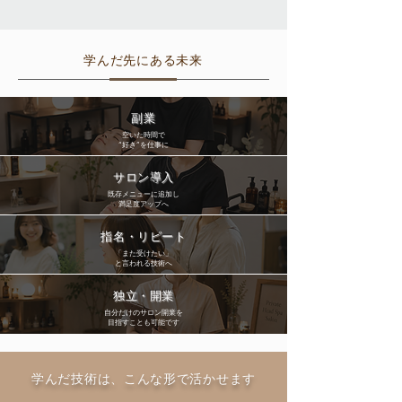
学んだ先にある未来
副業
空いた時間で
“好き”を仕事に
サロン導入
既存メニューに追加し
満足度アップへ
指名・リピート
「また受けたい」
と言われる技術へ
独立​・開業
自分だけのサロン開業を
目指すことも可能です
​学んだ技術は、こんな形で活かせます