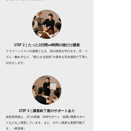
STEP 2｜
たった2日間×4時間の頭だけ講座
ドライヘッドスパの基礎となる、頭の技術を学びます。
圧・リ
ズム・触れ方など、
“眠らせる技術”の基本を完全個別で丁寧に
お伝えします。
STEP 3｜
​講座終了後のサポートあり​
技術習得後も、月1の研修・LINEサポート・
副業/開業サポー
トなどをご用意しています。
また、ボディ講座も受講可能で
す。（希望者）