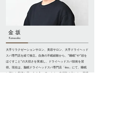
金 坂
Kanesaka
大手リラクゼーションサロン、美容サロン、大手ドライヘッド
スパ専門店を経て独立。
自身の不眠経験から、“睡眠”や“頭を
ほぐすこと”の大切さを実感し、ドライヘッドスパ技術を習
得。
現在は、脳眠ドライヘッドスパ専門店「ésu」にて、睡眠
に悩むお客様と日々向き合っています。
未経験の方にも、基礎
から丁寧にお伝えいたします。
よくある質問
Q. 未経験でも大丈夫ですか？
A. 基礎から丁寧にお伝えしますので、ご安心ください。
Q. どんな方が参加されていますか？