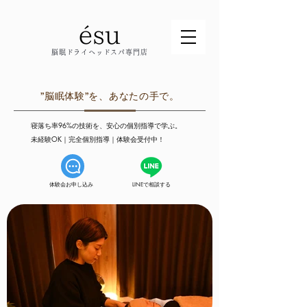
脳眠ドライヘッドスパ専門店
”脳眠体験”を、あなたの手で。
寝落ち率96%の技術を、安心の個別指導で学ぶ。
未経験OK｜完全個別指導｜体験会受付中！
体験会お申し込み
LINEで相談する