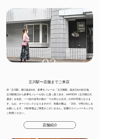
02
立川駅〜店舗までご来店
JR「立川駅」南口徒歩6分。多摩モノレール「立川南駅」徒歩3分の好立地。
立川駅南口から多摩モノレール沿いに真っ直ぐ歩き、LAWSON（立川南口大
通店）を右折。一つ目の信号の角の「マル井ビル立川」の205号室になりま
す。なお、オートロックとなりますので、到着の際は、「205」で呼び出しを
お願いします。​※駐車場はご用意がございません。近隣のコインパーキングを
ご利用ください。
店舗紹介